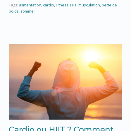
Tags:
alimentation
,
cardio
,
Fitness
,
HIIT
,
musculation
,
perte de
poids
,
sommeil
Cardio ou HIIT ? Comment